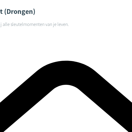
t (Drongen)
j alle sleutelmomenten van je leven.