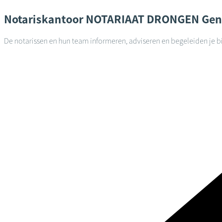
Notariskantoor
NOTARIAAT DRONGEN
Gen
De notarissen en hun team informeren, adviseren en begeleiden je bi